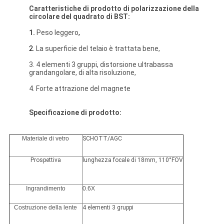
Caratteristiche
di
prodotto di polarizzazione della
circolare del
quadrato
di BST:
1.
Peso leggero
,
2.
La superficie del telaio è trattata bene,
3. 4 elementi 3 gruppi, distorsione ultrabassa
grandangolare, di alta risoluzione,
4. Forte attrazione del magnete
Specificazione di prodotto:
Materiale di vetro
SCHOTT/AGC
Prospettiva
lunghezza focale di 18mm, 110°FOV
Ingrandimento
0.6X
Costruzione della lente
4 elementi 3 gruppi