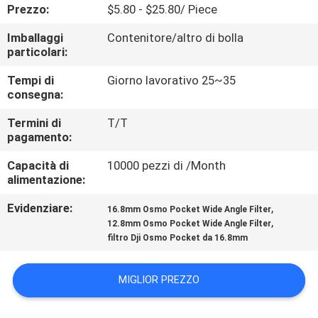
CONTROLLO
Prezzo:
$5.80 - $25.80/ Piece
DI
Imballaggi
Contenitore/altro di bolla
particolari:
QUALITÀ
Tempi di
Giorno lavorativo 25~35
consegna:
CONTATTICI
Termini di
T/T
pagamento:
RICHIEDA
Capacità di
10000 pezzi di /Month
UNA
alimentazione:
CITAZIONE
Evidenziare:
,
16.8mm Osmo Pocket Wide Angle Filter
,
12.8mm Osmo Pocket Wide Angle Filter
MAPPA
filtro Dji Osmo Pocket da 16.8mm
DEL
MIGLIOR PREZZO
SITO