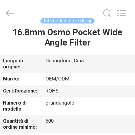
Bright
Shadow
Technology
Ltd..
All
Filtri dalla lente di Dji
Rights
Reserved.
16.8mm Osmo Pocket Wide
CASA
Angle Filter
PRODOTTI
Luogo di
Guangdong, Cina
origine:
CIRCA
NOI
Marca:
OEM/ODM
Certificazione:
ROHS
GIRO
Numero di
grandangolo
DELLA
modello:
FABBRICA
Quantità di
500
ordine minimo: